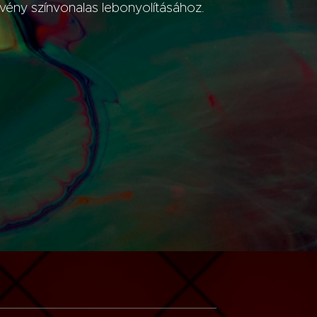
vény színvonalas lebonyolításához.