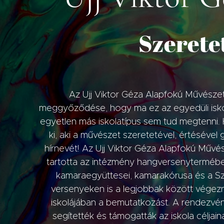
Szerete
Az Ujj Viktor Géza Alapfokú Művészet
meggyőződése, hogy ma ez az egyedüli iskola
egyetlen más iskolatípus sem tud megtenni
ki, aki a művészet szeretetével, értésével
hírnevét! Az Ujj Viktor Géza Alapfokú Műv
tartotta az intézmény hangversenytermében.
kamaraegyüttesei, kamarakórusa és a Sze
versenyeken is a legjobbak között végeznek
iskolájában a bemutatkozást. A rendezvén
segítették és támogatták az iskola céljai