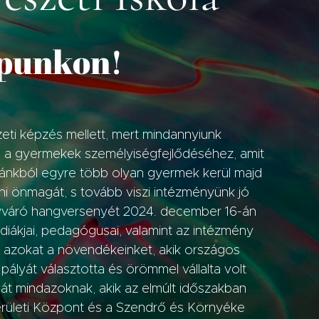
apunkon!
eti képzés mellett, mert mindannyiunk
ad a gyermekek személyiségfejlődéséhez, amit
ánkból egyre több olyan gyermek kerül majd
zni önmagát, s tovább viszi intézményünk jó
onyváró hangversenyét 2024. december 16-án
diákjai, pedagógusai, valamint az intézmény
i azokat a növendékeinket, akik országos
pályát választotta és örömmel vállalta volt
át mindazoknak, akik az elmúlt időszakban
nkerületi Központ és a Szendrő és Környéke