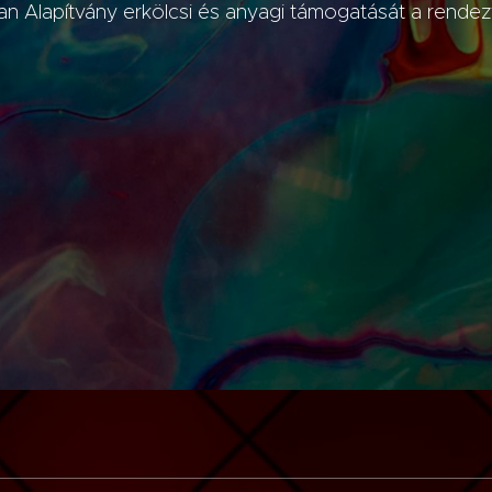
 Alapítvány erkölcsi és anyagi támogatását a rendez