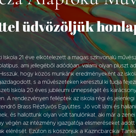
ttel üdvözöljük honl
i Iskola 21 éve elkötelezett a magas színvonalú művész
típus, ami jellegéből adódóan, valami olyan pluszt 
. Hisszük, hogy közös munkánk eredményeként az iskol
 gazdagodott, s a művészeteken keresztül ki tudja feje
észeti Iskola 20 éves jubileumi ünnepségét és karács
 A rendezvényen felléptek az iskola régi és jelenlegi 
ndrő Brass Rézfúvós Együttes. Jó volt látni és hallan
, és hallottunk olyan volt tanulónkat, aki már a zenei 
y végén az intézmény igazgatója elismeréseket adott 
nak elérését. Ezúton is köszönjük a Kazincbarcikai Ta