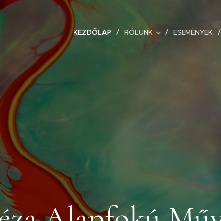
KEZDŐLAP
RÓLUNK
ESEMÉNYEK
éza Alapfokú Műv