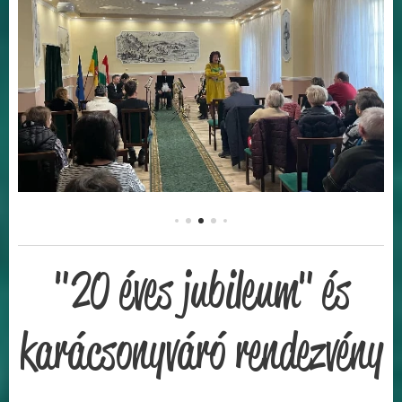
"20 éves jubileum" és
karácsonyváró rendezvény