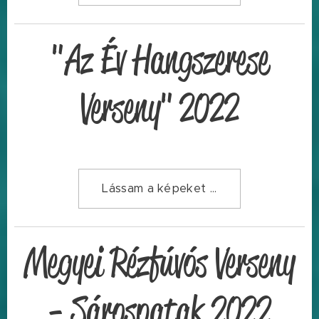
"Az Év Hangszerese
Verseny" 2022
Lássam a képeket ...
Megyei Rézfúvós Verseny
- Sárospatak 2022