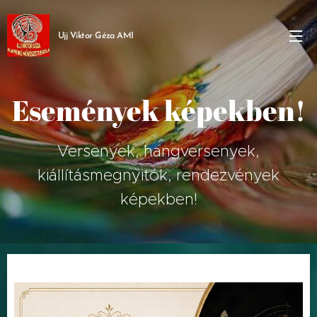
Ujj Viktor Géza AMI
Események képekben!
Versenyek, hangversenyek,
kiállításmegnyitók, rendezvények
képekben!