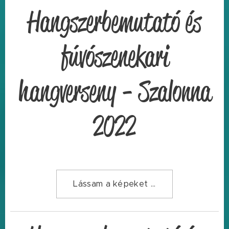
Hangszerbemutató és
fúvószenekari
hangverseny - Szalonna
2022
Lássam a képeket ...