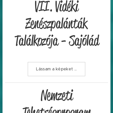
VII. Vidéki
Zenészpalánták
Találkozója - Sajólád
Lássam a képeket ...
Nemzeti
Tehetségprogram