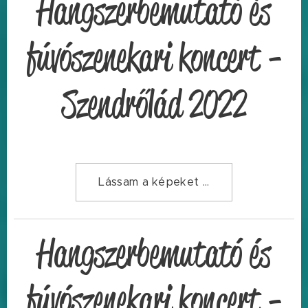
Hangszerbemutató és
fúvószenekari koncert -
Szendrőlád 2022
Lássam a képeket ...
Hangszerbemutató és
fúvószenekari koncert -