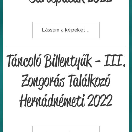
Lássam a képeket ...
Táncoló Billentyűk - III.
Zongorás Találkozó
Hernádnémeti 2022