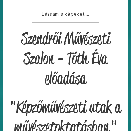
Lássam a képeket ...
Szendrői Művészeti
Szalon - Tóth Éva
előadása
"Képzőművészeti utak a
művészetoktatásban "