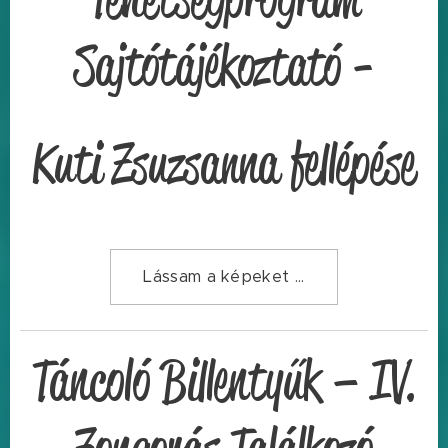
Sajtótájékoztató -
Kuti Zsuzsanna fellépése
Lássam a képeket ...
Táncoló Billentyűk – IV.