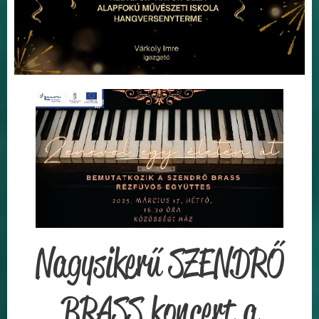
Nagysikerű SZENDRŐ
BRASS koncert a