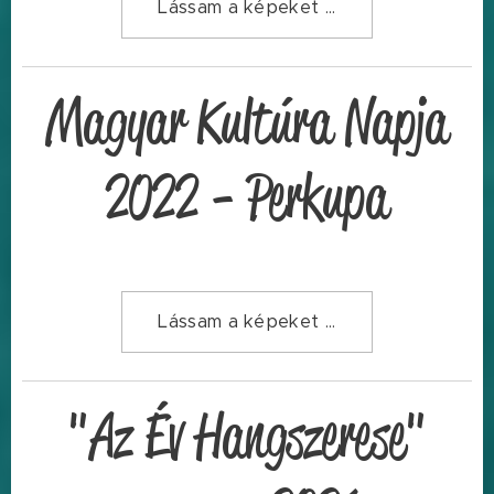
Lássam a képeket ...
Magyar Kultúra Napja
2022 - Perkupa
Lássam a képeket ...
"Az Év Hangszerese"