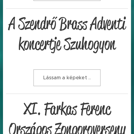
A Szendrő Brass Adventi
koncertje Szuhogyon
Lássam a képeket ..
XI. Farkas Ferenc
Országos Zongoroverseny