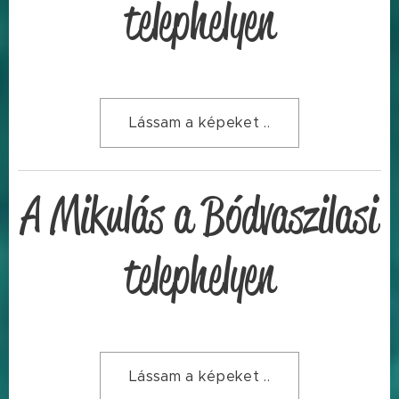
telephelyen
Lássam a képeket ..
A Mikulás a Bódvaszilasi
telephelyen
Lássam a képeket ..