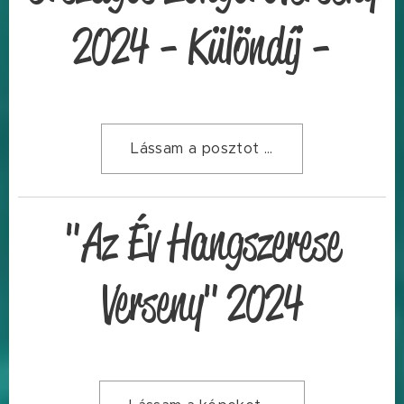
2024 - Különdíj -
Lássam a posztot ...
"Az Év Hangszerese
Verseny" 2024