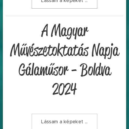
Lássam a képeket ...
A Magyar
Művészetoktatás Napja
Gálaműsor - Boldva
2024
Lássam a képeket ...