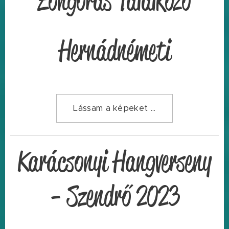
Zongorás Találkozó
Hernádnémeti
Lássam a képeket ...
Karácsonyi Hangverseny
- Szendrő 2023