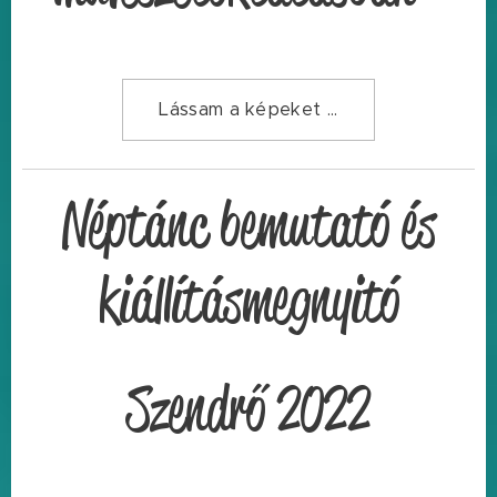
Lássam a képeket ...
Néptánc bemutató és
kiállításmegnyitó
Szendrő 2022